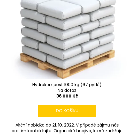
í
p
a
p
i
j
r
s
í
o
p
t
d
r
?
u
o
k
d
t
u
ů
k
HLEDAT
t
ů
Hydrokompost 1000 kg (67 pytlů)
Na dotaz
D
36 000 Kč
o
p
DO KOŠÍKU
o
r
Akční nabídka do 21. 10. 2022. V případě zájmu nás
u
prosím kontaktujte. Organické hnojivo, které zadržuje