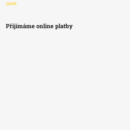
GDPR
p
i
s
u
Přijímáme online platby