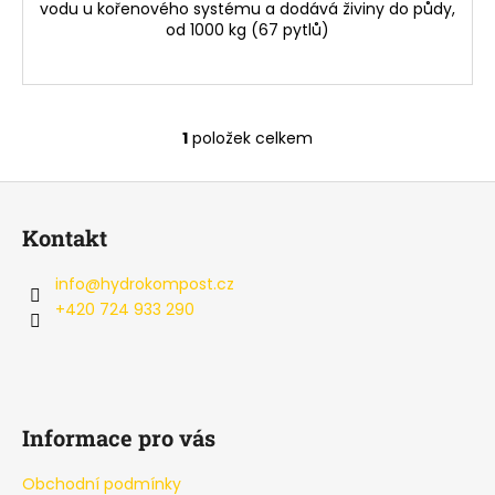
č
vodu u kořenového systému a dodává živiny do půdy,
u
od 1000 kg (67 pytlů)
j
e
m
e
1
položek celkem
O
v
HYDROKOMPOST
Z
l
BB
á
á
500
Kontakt
d
KG
p
(27,5
a
a
KČ/KG)
info
@
hydrokompost.cz
c
t
+420 724 933 290
13
í
750
í
p
Kč
r
v
k
Informace pro vás
y
v
Obchodní podmínky
ý